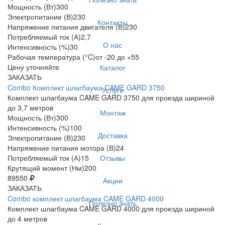
Мощность (Вт)
300
Электропитание (В)
230
Контакты
Напряжение питания двигателя (В)
230
Потребляемый ток (А)
2,7
О нас
Интенсивность (%)
30
Рабочая температура (°C)
от -20 до +55
Цену уточняйте
Каталог
ЗАКАЗАТЬ
Combo Комплект шлагбаума CAME GARD 3750
Услуги
Комплект шлагбаума CAME GARD 3750 для проезда шириной
до 3,7 метров
Монтаж
Мощность (Вт)
300
Интенсивность (%)
100
Доставка
Электропитание (В)
230
Напряжение питания мотора (В)
24
Отзывы
Потребляемый ток (А)
15
Крутящий момент (Нм)
200
89550
Акции
ЗАКАЗАТЬ
Combo комплект шлагбаума CAME GARD 4000
Полезно знать
Комплект шлагбаума CAME GARD 4000 для проезда шириной
до 4 метров