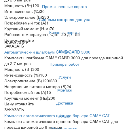
Мощность (Вт)
120
Промышленные ворота
Интенсивность (%)
30
Электропитание (В)
230
Системы контроля доступа
Потребляемый ток (А)
1
Крутящий момент (Н-м)
70
Кованые ворота
Рабочая температура (°C)
от -20 до +55
Цену уточняйте
НАВИГАЦИЯ
ЗАКАЗАТЬ
О нас
Автоматический шлагбаум CAME GARD 3000
Комплект шлагбаума CAME GARD 3000 для проезда шириной
до 2,7 метров
Примеры работ
Мощность (Вт)
300
Интенсивность (%)
100
Услуги
Электропитание (В)
120/230
Напряжение питания мотора (В)
24
Монтаж
Потребляемый ток (А)
15
Крутящий момент (Нм)
200
Доставка
Цену уточняйте
ЗАКАЗАТЬ
Комплект автоматического цепного барьера CAME CAT
Акции
Комплект автоматического цепного барьера CAME CAT для
проезда шириной до 8 метров
Полезно знать