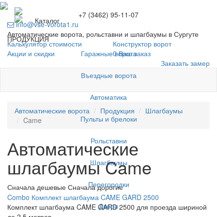
+7 (3462) 95-11-07
Каталог
info@vse-vorota1.ru
Автоматические ворота, рольставни и шлагбаумы в Сургуте
ПРОДУКЦИЯ
Калькулятор стоимости
Конструктор ворот
Гаражные ворота
Акции и скидки
0
Ваш заказ
Заказать замер
Въездные ворота
Автоматика
Автоматические ворота
Продукция
Шлагбаумы
Пульты и брелоки
Came
Рольставни
Автоматические
шлагбаумы Came
Шлагбаумы
Перегородки
Сначала дешевые
Сначала дорогие
Combo Комплект шлагбаума CAME GARD 2500
Двери
Комплект шлагбаума CAME GARD 2500 для проезда шириной
до 2,5 метров