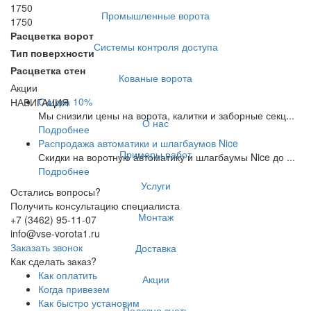
1750
Промышленные ворота
1750
Расцветка ворот
Системы контроля доступа
Тип поверхности
Расцветка стен
Кованые ворота
Акции
Скидка 10%
НАВИГАЦИЯ
Мы снизили цены на ворота, калитки и заборные секц...
О нас
Подробнее
Распродажа автоматики и шлагбаумов Nice
Примеры работ
Скидки на воротную автоматику и шлагбаумы Nice до ...
Подробнее
Услуги
Остались вопросы?
Получить консультацию специалиста
Монтаж
+7 (3462) 95-11-07
info@vse-vorota1.ru
Заказать звонок
Доставка
Как сделать заказ?
Как оплатить
Акции
Когда привезем
Как быстро установим
Полезно знать