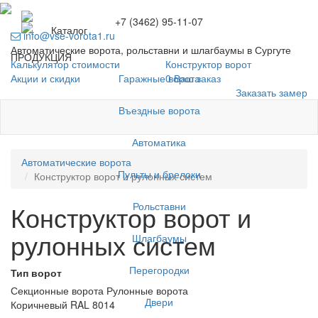
+7 (3462) 95-11-07
Каталог
info@vse-vorota1.ru
Автоматические ворота, рольставни и шлагбаумы в Сургуте
ПРОДУКЦИЯ
Калькулятор стоимости
Конструктор ворот
Гаражные ворота
Акции и скидки
0
Ваш заказ
Заказать замер
Въездные ворота
Автоматика
Автоматические ворота
Пульты и брелоки
Конструктор ворот и рулонных систем
Рольставни
Конструктор ворот и
рулонных систем
Шлагбаумы
Перегородки
Тип ворот
Секционные ворота
Рулонные ворота
Двери
Коричневый RAL 8014