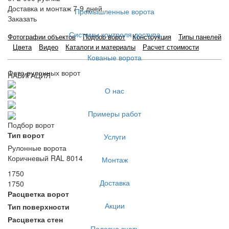
Доставка и монтаж 7-9 дней
Промышленные ворота
Заказать
Системы контроля доступа
Фотографии объектов
Подбор ворот
Конструкция
Типы панелей
Цвета
Видео
Каталоги и материалы
Расчет стоимости
Кованые ворота
Фото рулонных ворот
НАВИГАЦИЯ
О нас
Примеры работ
Подбор ворот
Тип ворот
Услуги
Рулонные ворота
Коричневый RAL 8014
Монтаж
1750
Доставка
1750
Расцветка ворот
Акции
Тип поверхности
Расцветка стен
Полезно знать