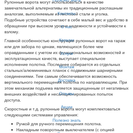
Рулонные ворота могут использоваться в качестве
замечательной альтернативы их традиционным распашным
Контакты
аналогам, выполняемым из листовой стали и уголка.
Подобные устройства сочетают в себе малый вес и удобство в
обращении при высоком уровне надежности и устойчивости к
О нас
взлому.
Каталог
Главной особенностью конструкции рулонных ворот на гараж
или для забора по ценам, являющихся более чем
оправданными с учетом их функциональных возможностей и
Услуги
эксплуатационных качеств, выступает специальное
исполнение полотна. Последнее собирается из отдельных
Монтаж
стальных/алюминиевых планок с подвижными шарнирными
соединениями. Тем самым обеспечивается возможность
Доставка
вертикального перемещения полотна по направляющим. При
этом механизм подъема является защищенным от негативных
Отзывы
внешних воздействий и несанкционированных попыток
доступа.
Акции
Скоростные и т.д. рулонные ворота могут комплектоваться
следующими системами управления:
Полезно знать
Ручкой для ручного перемещения полотна.
Накладным поворотным выключателем (с опцией