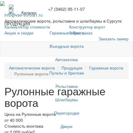
+7 (3462) 95-11-07
Каталог
info@vse-vorota1.ru
Автоматические ворота, рольставни и шлагбаумы в Сургуте
ПРОДУКЦИЯ
Калькулятор стоимости
Конструктор ворот
Гаражные ворота
Акции и скидки
0
Ваш заказ
Заказать замер
Въездные ворота
Автоматика
Автоматические ворота
Продукция
Гаражные ворота
Пульты и брелоки
Рулонные ворота
Рольставни
Рулонные гаражные
ворота
Шлагбаумы
Перегородки
Цена на Рулонные ворота
от 40 000
Стоимость монтажа
Двери
от 2 000 руб/м2