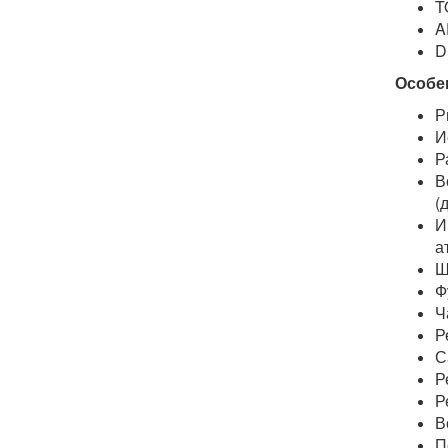
T
A
D
Особе
Р
И
Р
В
(
И
а
Ш
Ф
Ч
Р
С
Р
Р
В
П