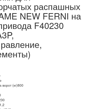
ворчатых распашных
CAME NEW FERNI на
привода F40230
A3P,
равление,
ементы)
e
е
 ворот (кг)
800
0
230
1,2