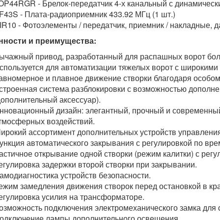
OP44RGR - Брелок-передатчик 4-х канальный с динамически
F43S - Плата-радиоприемник 433.92 МГц (1 шт.)
IR10 - Фотоэлементы / передатчик, приемник / накладные, да
нности и преимущества:
ычажный привод, разработанный для распашных ворот бол
спользуется для автоматизации тяжелых ворот с широкими
авномерное и плавное движение створки благодаря особо
строенная система разблокировки с возможностью дополн
дополнительный аксессуар).
нновационный дизайн: элегантный, прочный и современный
тмосферных воздействий.
ирокий ассортимент дополнительных устройств управления
ункция автоматического закрывания с регулировкой по вре
астичное открывание одной створки (режим калитки) с регу
егулировка задержки второй створки при закрывании.
амодиагностика устройств безопасности.
ежим замедления движения створок перед остановкой в кр
егулировка усилия на трансформаторе.
озможность подключения электромеханического замка для 
одключение лампы дополнительного освещения.