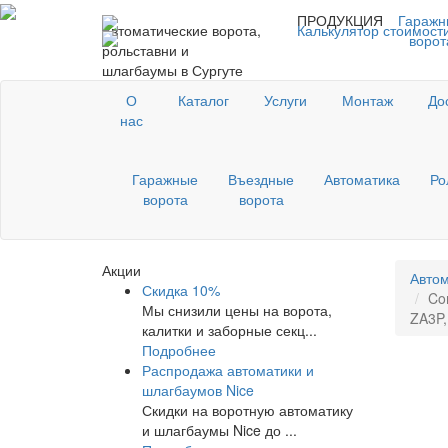
ПРОДУКЦИЯ
Гаражн
Автоматические ворота,
Калькулятор стоимост
ворот
рольставни и
шлагбаумы в Сургуте
О
Каталог
Услуги
Монтаж
До
нас
Гаражные
Въездные
Автоматика
Ро
ворота
ворота
Акции
Автом
Скидка 10%
Co
Мы снизили цены на ворота,
ZA3P,
калитки и заборные секц...
Подробнее
Распродажа автоматики и
шлагбаумов Nice
Скидки на воротную автоматику
и шлагбаумы Nice до ...