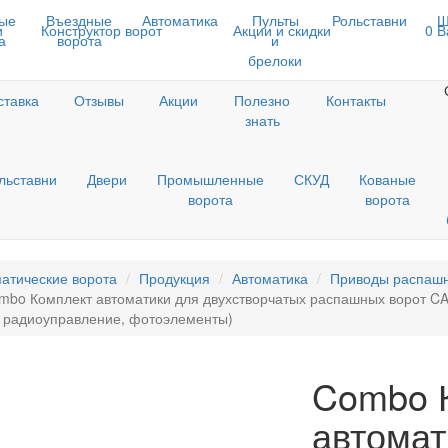
ые
Въездные
Автоматика
Пульты
Рольставни
Ш
и
Конструктор ворот
Акции и скидки
0
В
а
ворота
и
брелоки
ставка
Отзывы
Акции
Полезно
Контакты
знать
льставни
Двери
Промышленные
СКУД
Кованые
ворота
ворота
атические ворота
Продукция
Автоматика
Приводы распашн
mbo Комплект автоматики для двухстворчатых распашных ворот C
 радиоуправление, фотоэлементы)
Combo 
автомат