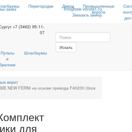
лагбаумы
Перегородки
Двери
Промышленные
Сис
аш заказ
info@vse-vorota1.ru
ворота
конт
Заказать замер
дос
Сургут
+7 (3462) 95-11-
07
Искать
Пульты
Шлагбаумы
и
брелоки
ых ворот
AME NEW FERNI на основе привода F40230 (блок
Комплект
ики для