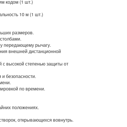
м кодом (1 шт.)
льность 10 м (1 шт.)
ьших размеров.
 столбами.
му передающему рычагу.
ения внешней дистанционной
 с высокой степенью защиты от
 и безопасности.
мени.
лировкой по времени.
айних положениях.
створок, открывающихся вовнутрь.