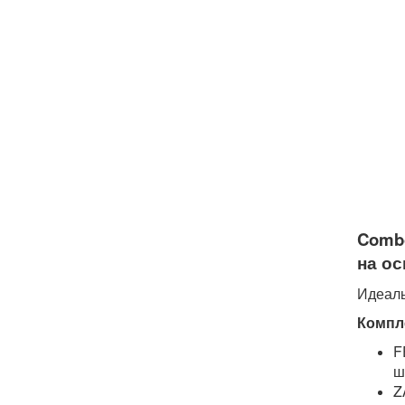
Comb
на ос
Идеаль
Компл
F
ш
Z