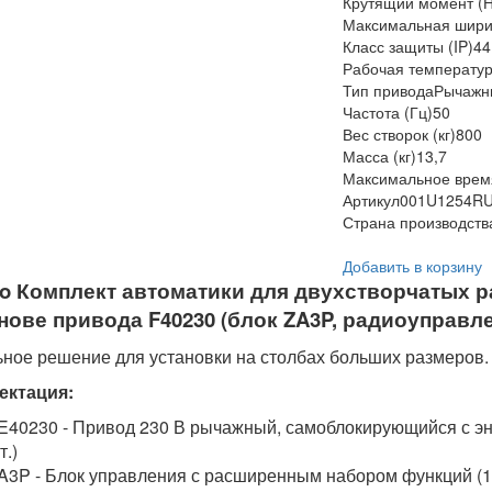
Крутящий момент (Н
Максимальная ширин
Класс защиты (IP)
44
Рабочая температур
Тип привода
Рычажн
Частота (Гц)
50
Вес створок (кг)
800
Масса (кг)
13,7
Максимальное время
Артикул
001U1254R
Страна производств
Добавить в корзину
o Комплект автоматики для двухстворчатых 
нове привода F40230 (блок ZA3P, радиоуправл
ное решение для установки на столбах больших размеров.
ектация:
E40230 - Привод 230 В рычажный, самоблокирующийся с э
т.)
A3P - Блок управления с расширенным набором функций (1 