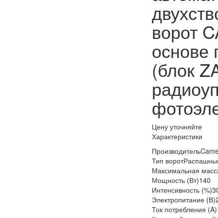
двухст
ворот 
основе 
(блок Z
радиоуп
фотоэл
Цену уточняйте
Характеристики
Производитель
Cam
Тип ворот
Распашны
Максимальная масса
Мощность (Вт)
140
Интенсивность (%)
3
Электропитание (В)
Ток потребления (A)