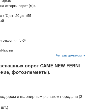
·м)
540
а створки ворот (м)
4
а (°C)
от -20 до +55
ый
 открытия (c)
34
U
а
Италия
Читать целиком
▼
распашных ворот CAME NEW FERNI
ение, фотоэлементы).
нкодером и шарнирным рычагом передачи (2
шт.)