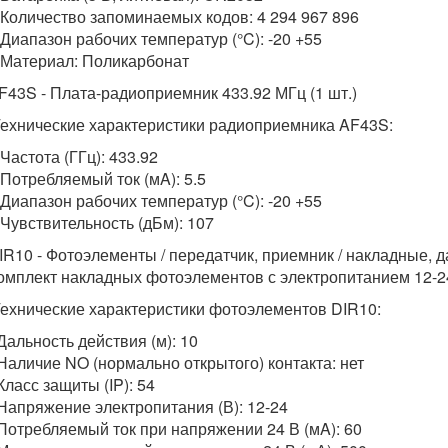
 Количество запоминаемых кодов: 4 294 967 896
 Диапазон рабочих температур (°C): -20 +55
 Материал: Поликарбонат
F43S - Плата-радиоприемник 433.92 МГц (1 шт.)
ехнические характеристики радиоприемника AF43S:
 Частота (ГГц): 433.92
 Потребляемый ток (мA): 5.5
 Диапазон рабочих температур (°C): -20 +55
 Чувствительность (дБм): 107
IR10 - Фотоэлементы / передатчик, приемник / накладные, да
омплект накладных фотоэлементов с электропитанием 12-2
ехнические характеристики фотоэлементов DIR10:
 Дальность действия (м): 10
 Наличие NO (нормально открытого) контакта: нет
 Класс защиты (IP): 54
 Напряжение электропитания (В): 12-24
 Потребляемый ток при напряжении 24 В (мA): 60