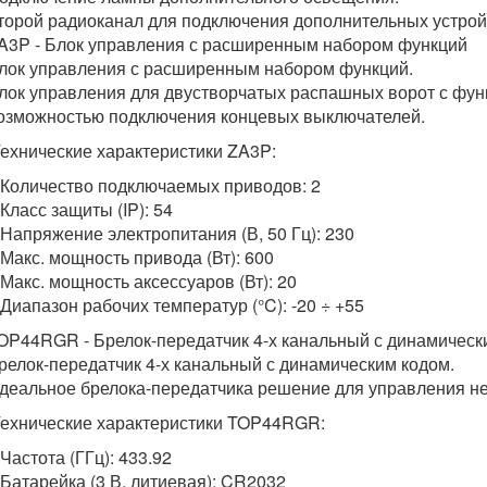
торой радиоканал для подключения дополнительных устрой
A3P - Блок управления с расширенным набором функций
лок управления с расширенным набором функций.
лок управления для двустворчатых распашных ворот с фун
озможностью подключения концевых выключателей.
ехнические характеристики ZA3P:
 Количество подключаемых приводов: 2
 Класс защиты (IP): 54
 Напряжение электропитания (В, 50 Гц): 230
 Макс. мощность привода (Вт): 600
 Макс. мощность аксессуаров (Вт): 20
 Диапазон рабочих температур (°C): -20 ÷ +55
OP44RGR - Брелок-передатчик 4-х канальный с динамически
релок-передатчик 4-х канальный с динамическим кодом.
деальное брелока-передатчика решение для управления не
ехнические характеристики TOP44RGR:
 Частота (ГГц): 433.92
 Батарейка (3 В, литиевая): CR2032