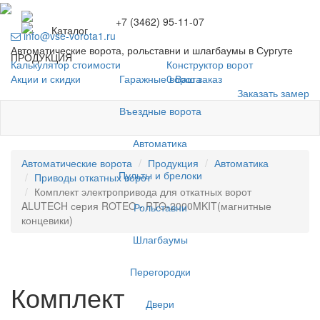
+7 (3462) 95-11-07
Каталог
info@vse-vorota1.ru
Автоматические ворота, рольставни и шлагбаумы в Сургуте
ПРОДУКЦИЯ
Калькулятор стоимости
Конструктор ворот
Гаражные ворота
Акции и скидки
0
Ваш заказ
Заказать замер
Въездные ворота
Автоматика
Автоматические ворота
Продукция
Автоматика
Пульты и брелоки
Приводы откатных ворот
Комплект электропривода для откатных ворот
ALUTECH серия ROTEO - RTO-2000MKIT(магнитные
Рольставни
концевики)
Шлагбаумы
Перегородки
Комплект
Двери