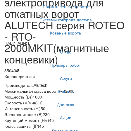
электропривода для
Промышленные ворота
откатных ворот
Системы контроля доступа
ALUTECH серия ROTEO
- RTO-
Кованые ворота
НАВИГАЦИЯ
2000MKIT(магнитные
О нас
концевики)
Примеры работ
35040
Характеристики
Услуги
Производитель
Alutech
Максимальная масса ворот (кг)
2000
Монтаж
Мощность (Вт)
1000
Скорость (м/мин)
12
Доставка
Интенсивность (%)
50
Электропитание (В)
230
Акции
Крутящий момент (Нм)
45
Класс защиты (IP)
45
Полезно знать