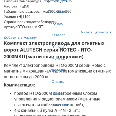
Рабочая температура (°C)
от -30 до +65
Частота (Гц)
50
Габаритные размеры (мм)
300х222х360
Контакты
Усилие (Н)
1100
Страна производства
Беларусь
О нас
Артикул
RTO-2000MKIT
Читать целиком
▼
Каталог
Добавить в корзину
Комплект электропривода для откатных
Услуги
ворот ALUTECH серия ROTEO - RTO-
2000MKIT(магнитные концевики).
Монтаж
Комплект электропривода RTO-2000M серии Roteo с
Доставка
магнитными концевиками для автоматизации откатных
ворот весом до 2000 кг.
Отзывы
Комплектация:
привод RTO-2000M со встроенным блоком
Акции
управления и радиоприемником (магнитные
выключатели конечных положений);
Полезно знать
4-х канальный пульт AT-4N - 2 шт.;
универсальная монтажная пластина;